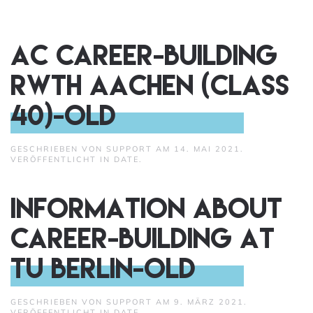
AC CAREER-BUILDING
RWTH Aachen (Class
40)-old
GESCHRIEBEN VON
SUPPORT
AM
14. MAI 2021
.
VERÖFFENTLICHT IN
DATE
.
Information about
Career-Building at
TU Berlin-old
GESCHRIEBEN VON
SUPPORT
AM
9. MÄRZ 2021
.
VERÖFFENTLICHT IN
DATE
.