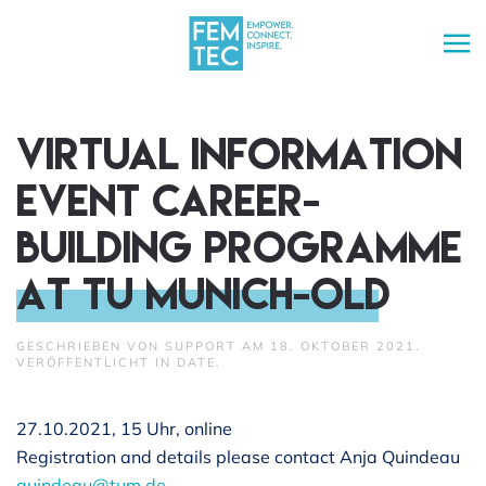
Skip to main content
VIRTUAL INFORMATION
EVENT CAREER-
BUILDING PROGRAMME
AT TU Munich-old
GESCHRIEBEN VON
SUPPORT
AM
18. OKTOBER 2021
.
VERÖFFENTLICHT IN
DATE
.
27.10.2021, 15 Uhr, online
Registration and details please contact Anja Quindeau
quindeau@tum.de