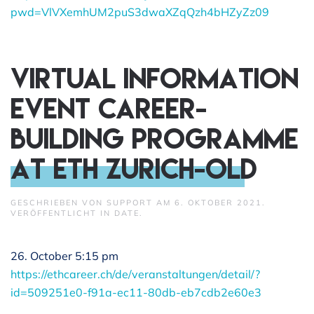
pwd=VlVXemhUM2puS3dwaXZqQzh4bHZyZz09
Virtual Information
Event Career-
Building Programme
at ETH Zurich-old
GESCHRIEBEN VON
SUPPORT
AM
6. OKTOBER 2021
.
VERÖFFENTLICHT IN
DATE
.
26. October 5:15 pm
https://ethcareer.ch/de/veranstaltungen/detail/?
id=509251e0-f91a-ec11-80db-eb7cdb2e60e3