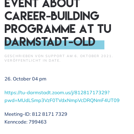
event about
Career-Building
Programme at TU
Darmstadt-old
GESCHRIEBEN VON
SUPPORT
AM
6. OKTOBER 2021
.
VERÖFFENTLICHT IN
DATE
.
26. October 04 pm
https://tu-darmstadt.zoom.us/j/81281717329?
pwd=MUdLSmp3VzF0TVdxNmpVcDRQNmF4UT09
Meeting-ID: 812 8171 7329
Kenncode: 799463