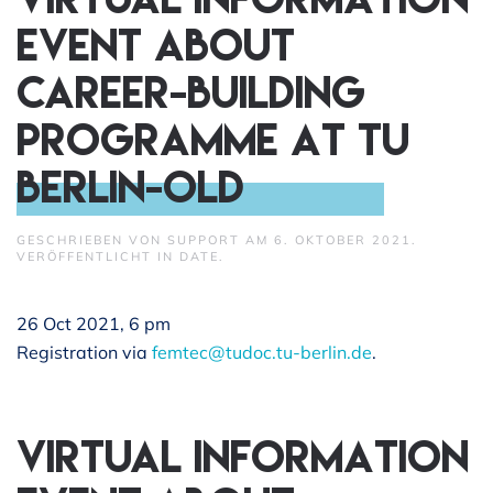
event about
Career-Building
Programme at TU
Berlin-old
GESCHRIEBEN VON
SUPPORT
AM
6. OKTOBER 2021
.
VERÖFFENTLICHT IN
DATE
.
26 Oct 2021, 6 pm
Registration via
femtec@tudoc.tu-berlin.de
.
Virtual information