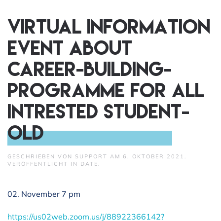
Virtual information
event about
Career-Building-
Programme for all
intrested student-
old
GESCHRIEBEN VON
SUPPORT
AM
6. OKTOBER 2021
.
VERÖFFENTLICHT IN
DATE
.
02. November 7 pm
https://us02web.zoom.us/j/88922366142?