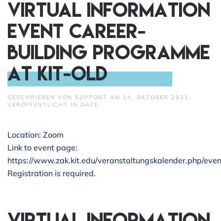
VIRTUAL INFORMATION
EVENT CAREER-
BUILDING PROGRAMME
AT KIT-old
GESCHRIEBEN VON
SUPPORT
AM
14. OKTOBER 2021
.
VERÖFFENTLICHT IN
DATE
.
Location: Zoom
Link to event page:
https://www.zak.kit.edu/veranstaltungskalender.php/eve
Registration is required.
Virtual information