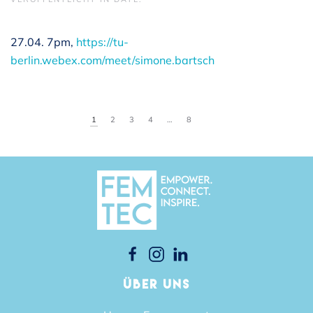
27.04. 7pm,
https://tu-
berlin.webex.com/meet/simone.bartsch
1
2
3
4
…
8
ÜBER UNS