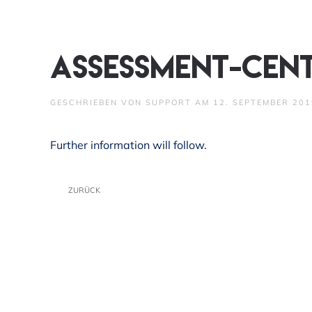
Skip to main content
Assessment-Cen
GESCHRIEBEN VON
SUPPORT
AM
12. SEPTEMBER 201
Further information will follow.
ZURÜCK