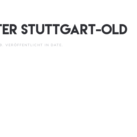
ter Stuttgart-old
9
. VERÖFFENTLICHT IN
DATE
.